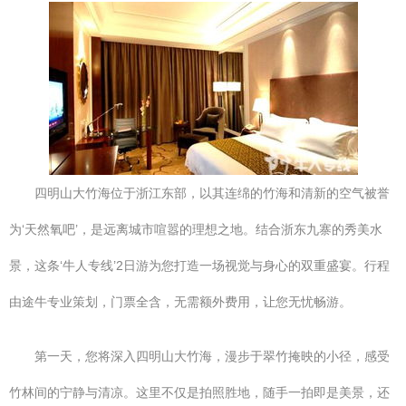
四明山大竹海位于浙江东部，以其连绵的竹海和清新的空气被誉
为‘天然氧吧’，是远离城市喧嚣的理想之地。结合浙东九寨的秀美水
景，这条‘牛人专线’2日游为您打造一场视觉与身心的双重盛宴。行程
由途牛专业策划，门票全含，无需额外费用，让您无忧畅游。
第一天，您将深入四明山大竹海，漫步于翠竹掩映的小径，感受
竹林间的宁静与清凉。这里不仅是拍照胜地，随手一拍即是美景，还