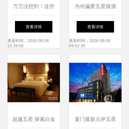
万万没想到！这些
为何偏爱五星级酒
五星级酒店洗浴用
店？只为那一口五
查看详情
查看详情
品，统统可以带回
星级早餐的奢华体
更新时间：2026-08-06
更新时间：2026-08-06
16:39:06
09:52:35
家
验
超越五星 探索白金
厦门最新点评五星