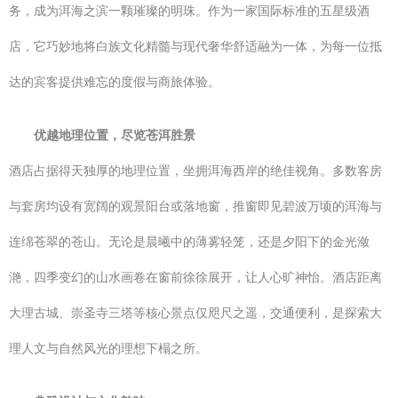
务，成为洱海之滨一颗璀璨的明珠。作为一家国际标准的五星级酒
店，它巧妙地将白族文化精髓与现代奢华舒适融为一体，为每一位抵
达的宾客提供难忘的度假与商旅体验。
优越地理位置，尽览苍洱胜景
酒店占据得天独厚的地理位置，坐拥洱海西岸的绝佳视角。多数客房
与套房均设有宽阔的观景阳台或落地窗，推窗即见碧波万顷的洱海与
连绵苍翠的苍山。无论是晨曦中的薄雾轻笼，还是夕阳下的金光潋
滟，四季变幻的山水画卷在窗前徐徐展开，让人心旷神怡。酒店距离
大理古城、崇圣寺三塔等核心景点仅咫尺之遥，交通便利，是探索大
理人文与自然风光的理想下榻之所。