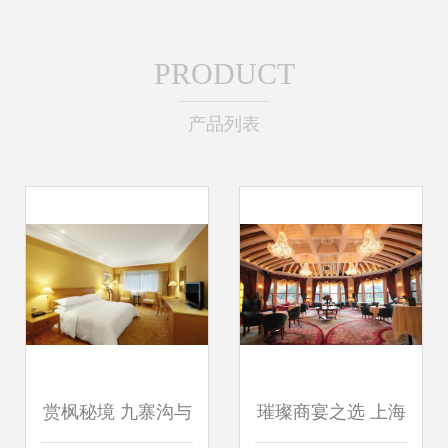
PRODUCT
产品列表
赏枫秘境 九寨沟与
璀璨商宴之选 上海