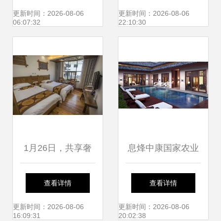
尖上的热带盛宴
奢华体验
更新时间：2026-08-06
更新时间：2026-08-06
06:07:32
22:10:30
1月26日，共享奢
息烽中康国家农业
华体验 团购武陵源
公园 田园风光中的
查看详情
查看详情
庄主会馆五星级酒
五星级酒店体验
更新时间：2026-08-06
更新时间：2026-08-06
16:09:31
20:02:38